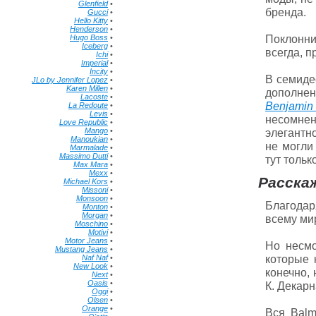
Glenfield
•
бренда.
Gucci
•
Hello Kitty
•
Henderson
•
Поклонни
Hugo Boss
•
Iceberg
•
всегда, п
Ichi
•
Imperial
•
Incity
•
В семиде
JLo by Jennifer Lopez
•
Karen Millen
•
дополне
Lacoste
•
Benjamin
La Redoute
•
Levis
•
несомне
Love Republic
•
Mango
•
элегантно
Manoukian
•
не могли
Marmalade
•
Massimo Dutti
•
тут тольк
Max Mara
•
Mexx
•
Расскаж
Michael Kors
•
Missoni
•
Monsoon
•
Благодар
Monton
•
Morgan
•
всему ми
Moschino
•
Motivi
•
Motor Jeans
•
Но несмо
Mustang Jeans
•
которые 
Naf Naf
•
New Look
•
конечно,
Next
•
Oasis
•
К. Декарн
Oggi
•
Olsen
•
Orange
•
Вся Balm