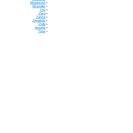
Woolstreet
•
Wrangler
•
Yng
•
Zara
•
Zarina
•
Zimaletto
•
Zolla
•
Аркада
•
Твое
•