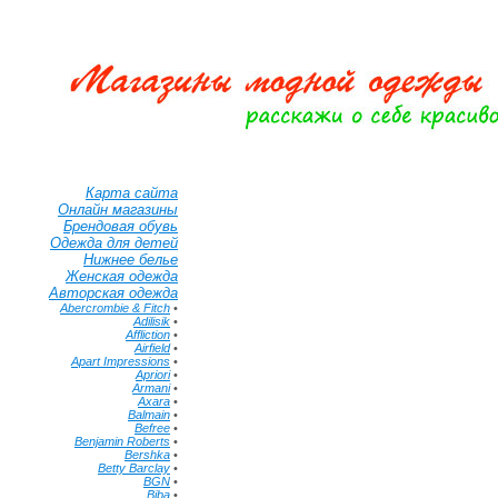
Карта сайта
Онлайн магазины
Брендовая обувь
Одежда для детей
Нижнее белье
Женская одежда
Авторская одежда
Abercrombie & Fitch
•
Adilisik
•
Affliction
•
Airfield
•
Apart Impressions
•
Apriori
•
Armani
•
Axara
•
Balmain
•
Befree
•
Benjamin Roberts
•
Bershka
•
Betty Barclay
•
BGN
•
Biba
•