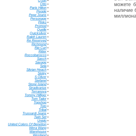
O'stin
•
можете б
Otto
•
Paris Hilton
•
наличие 
People
•
Pepe Jeans
•
миллиона
Personage
•
Pinko
•
Promod
•
Quelle
•
Quicksilver
•
Ralph Lauren
•
Re Reserved
•
Richmond
•
Rip Curl
•
Ritter
•
Roccobarocco
•
Sasch
•
Savage
•
Sela
•
Silvian Heach
•
Sisley
•
S Oliver
•
Stefanel
•
Stone Island
•
Stradivarius
•
Terranova
•
Tommy Hilfiger
•
Tom Tailor
•
Topshop
•
Toto
•
Tribal
•
Trussardi Jeans
•
Twin Set
•
Uniqlo
•
United Colors Of Benetton
•
Wera Wang
•
Warehouse
•
Westland
•