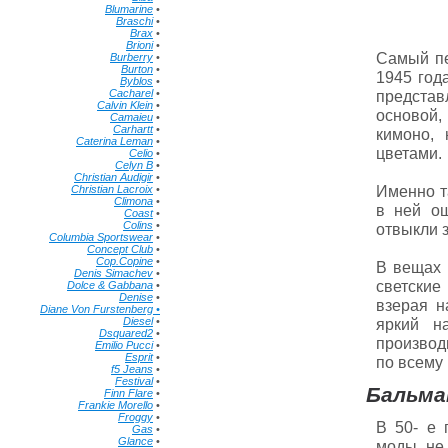
Blumarine
•
Braschi
•
Brax
•
Brioni
•
Самый пе
Burberry
•
Burton
•
1945 год
Byblos
•
Cacharel
•
предста
Calvin Klein
•
основой,
Camaieu
•
Carhartt
•
кимоно, 
Caterina Leman
•
цветами.
Celio
•
Celyn B
•
Christian Audigir
•
Именно т
Christian Lacroix
•
Climona
•
в ней о
Coast
•
Colins
•
отвыкли 
Columbia Sportswear
•
Concept Club
•
Cop.Copine
•
В вещах 
Denis Simachev
•
светские
Dolce & Gabbana
•
Denise
•
взерая н
Diane Von Furstenberg •
Diesel
•
яркий н
Dsquared2
•
производ
Emilio Pucci
•
Esprit
•
по всему 
f5 Jeans
•
Festival
•
Бальма
Finn Flare
•
Frankie Morello
•
Froggy
•
В 50- е 
Gas
•
Glance
•
моды, не