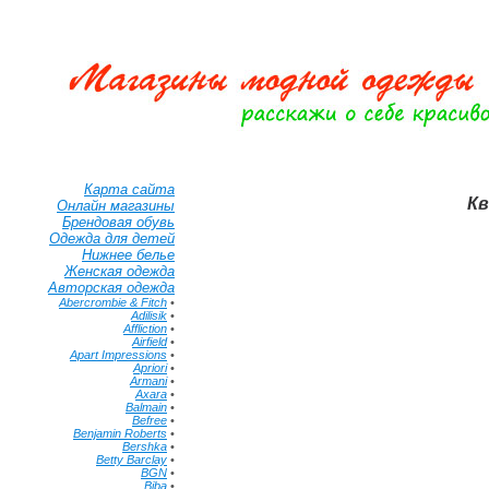
Карта сайта
Кв
Онлайн магазины
Брендовая обувь
Одежда для детей
Нижнее белье
Женская одежда
Авторская одежда
Abercrombie & Fitch
•
Adilisik
•
Affliction
•
Airfield
•
Apart Impressions
•
Apriori
•
Armani
•
Axara
•
Balmain
•
Befree
•
Benjamin Roberts
•
Bershka
•
Betty Barclay
•
BGN
•
Biba
•