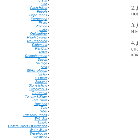
O'stin
•
Otto
•
2.
Paris Hilton
•
People
•
по
Pepe Jeans
•
Personage
•
Pinko
•
3.
Promod
•
Quelle
•
и 
Quicksilver
•
Ralph Lauren
•
Re Reserved
•
4.
Richmond
•
сп
Rip Curl
•
Ritter
•
ко
Roccobarocco
•
Sasch
•
Savage
•
Sela
•
Silvian Heach
•
Sisley
•
S Oliver
•
Stefanel
•
Stone Island
•
Stradivarius
•
Terranova
•
Tommy Hilfiger
•
Tom Tailor
•
Topshop
•
Toto
•
Tribal
•
Trussardi Jeans
•
Twin Set
•
Uniqlo
•
United Colors Of Benetton
•
Wera Wang
•
Warehouse
•
Westland
•