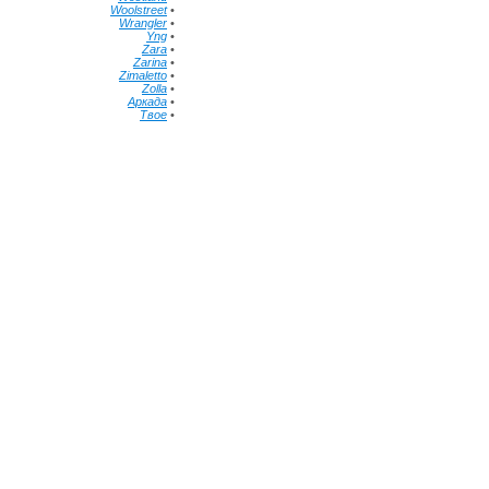
Woolstreet
•
Wrangler
•
Yng
•
Zara
•
Zarina
•
Zimaletto
•
Zolla
•
Аркада
•
Твое
•