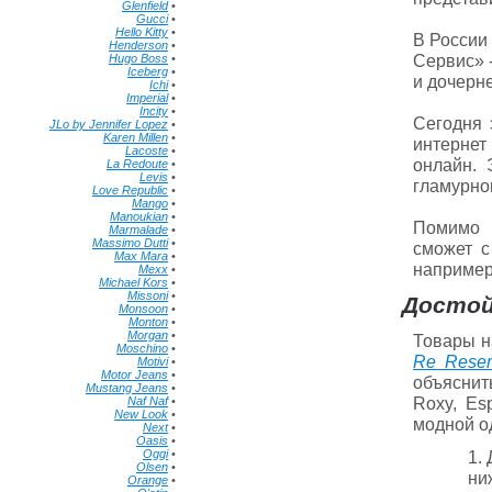
Glenfield
•
Gucci
•
Hello Kitty
•
В России
Henderson
•
Сервис» 
Hugo Boss
•
Iceberg
•
и дочерн
Ichi
•
Imperial
•
Incity
•
Сегодня 
JLo by Jennifer Lopez
•
Karen Millen
•
интернет
Lacoste
•
онлайн. 
La Redoute
•
Levis
•
гламурно
Love Republic
•
Mango
•
Manoukian
•
Помимо 
Marmalade
•
Massimo Dutti
•
сможет с
Max Mara
•
например,
Mexx
•
Michael Kors
•
Missoni
•
Достой
Monsoon
•
Monton
•
Morgan
•
Товары н
Moschino
•
Re Reser
Motivi
•
Motor Jeans
•
объяснит
Mustang Jeans
•
Roxy, Esp
Naf Naf
•
New Look
•
модной о
Next
•
Oasis
•
Oggi
•
1.
Olsen
•
ни
Orange
•