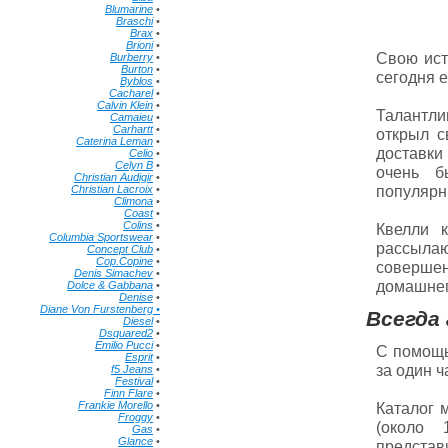
Blumarine
•
Braschi
•
Brax
•
Brioni
•
Свою ист
Burberry
•
Burton
•
сегодня 
Byblos
•
Cacharel
•
Calvin Klein
•
Талантли
Camaieu
•
Carhartt
•
открыл с
Caterina Leman
•
доставки
Celio
•
Celyn B
•
очень б
Christian Audigir
•
популярн
Christian Lacroix
•
Climona
•
Coast
•
Colins
•
Квелли 
Columbia Sportswear
•
рассыла
Concept Club
•
Cop.Copine
•
совершен
Denis Simachev
•
домашнег
Dolce & Gabbana
•
Denise
•
Diane Von Furstenberg •
Всегда
Diesel
•
Dsquared2
•
Emilio Pucci
•
С помощь
Esprit
•
за один ч
f5 Jeans
•
Festival
•
Finn Flare
•
Frankie Morello
•
Каталог 
Froggy
•
(около 
Gas
•
Glance
•
представи